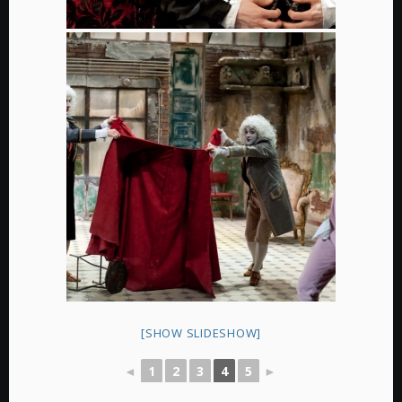
[SHOW SLIDESHOW]
◄
1
2
3
4
5
►