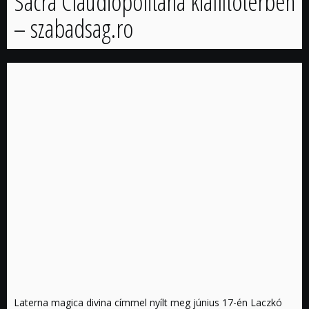
Sacra Claudiopolitana kiállítótérben
– szabadsag.ro
Laterna magica divina címmel nyílt meg június 17-én Laczkó