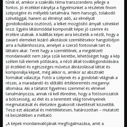
tűnik el, amikor a szakrális téma transzcendens jellege a
fontos. Jó érzékkel irányítja a figyelmünket a részletek finom
szépségére és mélyebb tartalmára. Nem harsogó, tolakodó
színvilággal, hanem az élményt adó, az elmélyült
gondolkodásra ösztönző, a lelket mozgósító árnyalt színekkel
teszi. Egyéni látásmóddal komponált képei jó szemre és
érzékre utalnak. A kiállítás képei arra késztetik a nézőt, hogy a
zavaró elemeket kizáró alkotások szemlélésekor hangolódjon
arra a hullámhosszra, amelyet a szerző fontosnak tart és
láttatni akar. Teret hagy a szemlélőnek, a megidézett
mondanivalót nem zárja szűk keretbe, lehetőséget hagy a kép
szélein túli elemek pótlására, a néző általi továbbgondolására.
Jó érzékkel és egészséges művészi ábrázolással láttat és
komponálja képeit, még akkor is, amikor az absztrakt
formákat választja. Fotói a szépnek és a gondolati világnak a
részei, a maradandó és időtálló értékteremtés megannyi
állomása. Aki a tárlatot figyelmes szemmel és elmével
tanulmányozza, annak rá kell ébrednie, hogy a fotósorozatok
a bölcsesség, az élet és a teremtett világ törvényeinek
megmutatását és életünkre gyakorolt rávetítését közvetítik.
Teszi ezt alázattal és mértékletesen, határozottan – mutatott
rá beszédében a méltató.
„A képek mondanivalójának megfogalmazása, amit a