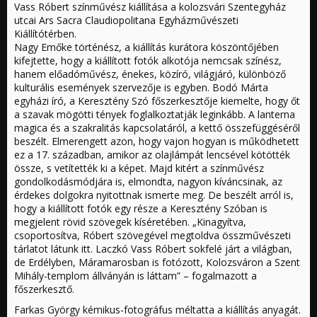
Vass Róbert színművész kiállítása a kolozsvári Szentegyház
utcai Ars Sacra Claudiopolitana Egyházművészeti
Kiállítótérben.
Nagy Emőke történész, a kiállítás kurátora köszöntőjében
kifejtette, hogy a kiállított fotók alkotója nemcsak színész,
hanem előadóművész, énekes, közíró, világjáró, különböző
kulturális események szervezője is egyben. Bodó Márta
egyházi író, a Keresztény Szó főszerkesztője kiemelte, hogy őt
a szavak mögötti tények foglalkoztatják leginkább. A lanterna
magica és a szakralitás kapcsolatáról, a kettő összefüggéséről
beszélt. Elmerengett azon, hogy vajon hogyan is működhetett
ez a 17. században, amikor az olajlámpát lencsével kötötték
össze, s vetítették ki a képet. Majd kitért a színművész
gondolkodásmódjára is, elmondta, nagyon kíváncsinak, az
érdekes dolgokra nyitottnak ismerte meg. De beszélt arról is,
hogy a kiállított fotók egy része a Keresztény Szóban is
megjelent rövid szövegek kíséretében. „Kinagyítva,
csoportosítva, Róbert szövegével megtoldva összművészeti
tárlatot látunk itt. Laczkó Vass Róbert sokfelé járt a világban,
de Erdélyben, Máramarosban is fotózott, Kolozsváron a Szent
Mihály-templom állványán is láttam” – fogalmazott a
főszerkesztő.
Farkas György kémikus-fotográfus méltatta a kiállítás anyagát.