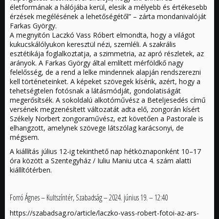
életformának a hálójába kerül, elesik a mélyebb és értékesebb
érzések megélésének a lehetőségétől” – zárta mondanivalóját
Farkas György.
A megnyitón Laczkó Vass Róbert elmondta, hogy a világot
kukucskálólyukon keresztül nézi, szemléli. A szakrális
esztétikája foglalkoztatja, a szimmetria, az apró részletek, az
arányok. A Farkas György által említett mérföldkő nagy
felelősség, de a rend a lelke mindennek alapján rendszerezni
kell történeteinket. A képeket szövegek kísérik, azért, hogy a
tehetségtelen fotósnak a látásmódját, gondolatiságát
megerősítsék. A sokoldalú alkotóművész a Beteljesedés című
versének megzenésített változatát adta elő, zongorán kísért
Székely Norbert zongoraművész, ezt követően a Pastorale is
elhangzott, amelynek szövege látszólag karácsonyi, de
mégsem.
A kiállítás július 12-ig tekinthető nap hétköznaponként 10–17
óra között a Szentegyház / Iuliu Maniu utca 4. szám alatti
kiállítótérben.
Forró Ágnes – Kultszíntér, Szabadság – 2024. június 19. – 12:40
https://szabadsag.ro/article/laczko-vass-robert-fotoi-az-ars-