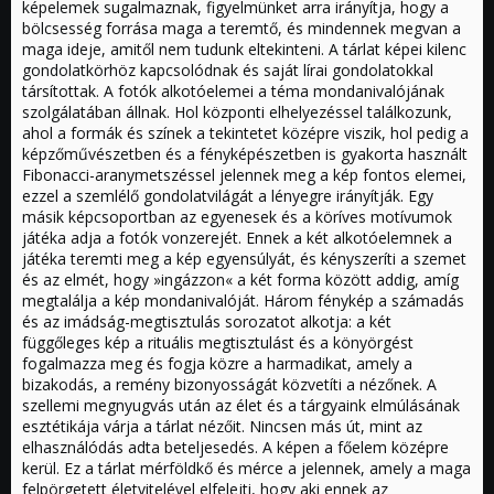
képelemek sugalmaznak, figyelmünket arra irányítja, hogy a
bölcsesség forrása maga a teremtő, és mindennek megvan a
maga ideje, amitől nem tudunk eltekinteni. A tárlat képei kilenc
gondolatkörhöz kapcsolódnak és saját lírai gondolatokkal
társítottak. A fotók alkotóelemei a téma mondanivalójának
szolgálatában állnak. Hol központi elhelyezéssel találkozunk,
ahol a formák és színek a tekintetet középre viszik, hol pedig a
képzőművészetben és a fényképészetben is gyakorta használt
Fibonacci-aranymetszéssel jelennek meg a kép fontos elemei,
ezzel a szemlélő gondolatvilágát a lényegre irányítják. Egy
másik képcsoportban az egyenesek és a köríves motívumok
játéka adja a fotók vonzerejét. Ennek a két alkotóelemnek a
játéka teremti meg a kép egyensúlyát, és kényszeríti a szemet
és az elmét, hogy »ingázzon« a két forma között addig, amíg
megtalálja a kép mondanivalóját. Három fénykép a számadás
és az imádság-megtisztulás sorozatot alkotja: a két
függőleges kép a rituális megtisztulást és a könyörgést
fogalmazza meg és fogja közre a harmadikat, amely a
bizakodás, a remény bizonyosságát közvetíti a nézőnek. A
szellemi megnyugvás után az élet és a tárgyaink elmúlásának
esztétikája várja a tárlat nézőit. Nincsen más út, mint az
elhasználódás adta beteljesedés. A képen a főelem középre
kerül. Ez a tárlat mérföldkő és mérce a jelennek, amely a maga
felpörgetett életvitelével elfelejti, hogy aki ennek az