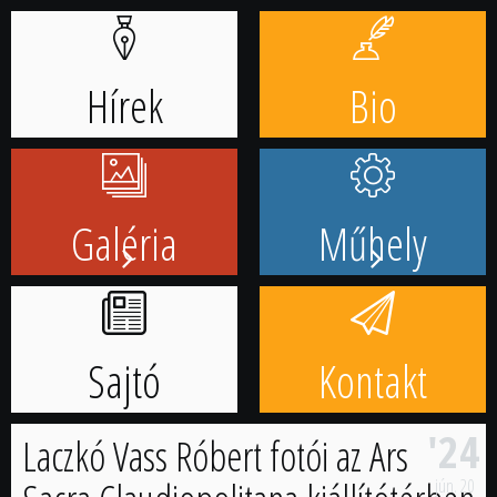
Ugrás
a
tartalomhoz
Hírek
Bio
Galéria
Műhely
Sajtó
Kontakt
'24
Laczkó Vass Róbert fotói az Ars
jún.
20