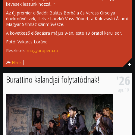
kevesek leszünk hozzá…”
Az új premier előadói: Balázs Borbála és Veress Orsolya
énekművészek, illetve Laczkó Vass Róbert, a Kolozsvári Állami
Magyar Színház színművésze.
A következő előadásra május 9-én, este 19 órától kerül sor.
Fotó: Vakarcs Loránd.
Részletek:
magyaropera.ro
Hírek
'26
Burattino kalandjai folytatódnak!
ápr.
10