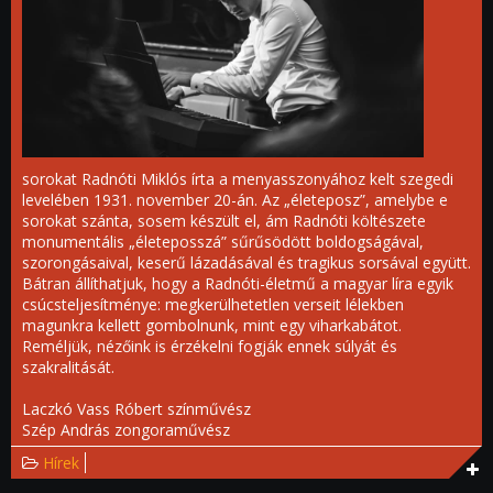
sorokat Radnóti Miklós írta a menyasszonyához kelt szegedi
levelében 1931. november 20-án. Az „életeposz”, amelybe e
sorokat szánta, sosem készült el, ám Radnóti költészete
monumentális „életeposszá” sűrűsödött boldogságával,
szorongásaival, keserű lázadásával és tragikus sorsával együtt.
Bátran állíthatjuk, hogy a Radnóti-életmű a magyar líra egyik
csúcsteljesítménye: megkerülhetetlen verseit lélekben
magunkra kellett gombolnunk, mint egy viharkabátot.
Reméljük, nézőink is érzékelni fogják ennek súlyát és
szakralitását.
Laczkó Vass Róbert színművész
Szép András zongoraművész
Hírek