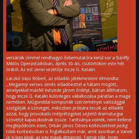
versáriák címmel rendhagyó ősbemutatóra kerül sor a Bánffy
Miklós Operastúdióban, április 30-án, csütörtökön este hét
órától. Az est zenei vezetője Incze G. Katalin.
Laczkó Vass Róbert, az előadás játékmestere elmondta:
,,Megannyi verses-zenés előadóesttel a hátam mögött,
amelyekkel másfél évtizede járom Erdélyt, bátran állíthatom,
hogy Incze G. Katalin különleges vállalkozása páratlan a maga
nemében. Műgonddal komponált szerzeményei valósággal
szolgálják a szöveget, miközben próbára teszik az előadót
azzal, hogy provokatív mélyrétegeket sejtető dramaturgiai
szövetté kapaszkodnak össze. Tanítványa volnék, nem kellene
meglepődnöm ezen, Orbán János Dénes költészetével pedig
több kontextusban is foglalkoztam már, amit azonban a Vanek
úr X-ben kínál, az egy másik dimenzió. Tartok tőle, hogy