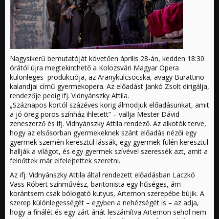
Nagysikerű bemutatóját követően április 28-án, kedden 18:30
órától újra megtekinthető a Kolozsvári Magyar Opera
különleges produkciója, az Aranykulcsocska, avagy Burattino
kalandjai című gyermekopera. Az előadást Jankó Zsolt dirigálja,
rendezője pedig ifj. Vidnyánszky Attila.
„Száznapos kortól százéves korig álmodjuk előadásunkat, amit
a jó öreg poros színház ihletett” – vallja Mester Dávid
zeneszerző és ifj. Vidnyánszky Attila rendező. Az alkotók terve,
hogy az elsősorban gyermekeknek szánt előadás nézői egy
gyermek szemén keresztül lássák, egy gyermek fülén keresztül
hallják a világot, és egy gyermek szívével szeressék azt, amit a
felnőttek már elfelejtettek szeretni.
Az ifj. Vidnyánszky Attila által rendezett előadásban Laczkó
Vass Róbert színművész, baritonista egy hűséges, ám
korántsem csak bólogató kutyus, Artemon szerepébe bújik. A
szerep különlegességét – egyben a nehézségét is – az adja,
hogy a finálét és egy zárt áriát leszámítva Artemon sehol nem