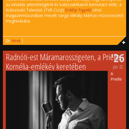
az előadás jelentőségéről és kulisszatitkairól bemutató előtt, a
Kolozsvári Televízió (TVR CLUJ)
Erdélyi Figyelő
című
magazinműsorában mesélt Varga Mihály-Márton műsorvezető
meghívására.
Hírek
'26
Radnóti-est Máramarosszigeten, a Prielle
Kornélia-emlékév keretében
jún.
02
A
Prielle