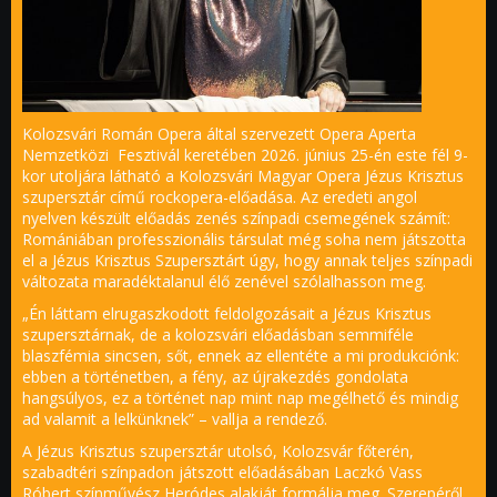
Kolozsvári Román Opera által szervezett Opera Aperta
Nemzetközi Fesztivál keretében 2026. június 25-én este fél 9-
kor utoljára látható a Kolozsvári Magyar Opera Jézus Krisztus
szupersztár című rockopera-előadása. Az eredeti angol
nyelven készült előadás zenés színpadi csemegének számít:
Romániában professzionális társulat még soha nem játszotta
el a Jézus Krisztus Szupersztárt úgy, hogy annak teljes színpadi
változata maradéktalanul élő zenével szólalhasson meg.
„Én láttam elrugaszkodott feldolgozásait a Jézus Krisztus
szupersztárnak, de a kolozsvári előadásban semmiféle
blaszfémia sincsen, sőt, ennek az ellentéte a mi produkciónk:
ebben a történetben, a fény, az újrakezdés gondolata
hangsúlyos, ez a történet nap mint nap megélhető és mindig
ad valamit a lelkünknek” – vallja a rendező.
A Jézus Krisztus szupersztár utolsó, Kolozsvár főterén,
szabadtéri színpadon játszott előadásában Laczkó Vass
Róbert színművész Heródes alakját formálja meg. Szerepéről,