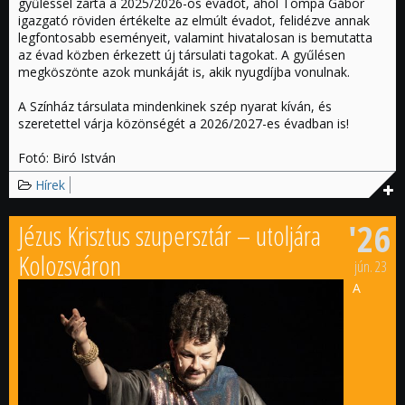
gyűléssel zárta a 2025/2026-os évadot, ahol Tompa Gábor
igazgató röviden értékelte az elmúlt évadot, felidézve annak
legfontosabb eseményeit, valamint hivatalosan is bemutatta
az évad közben érkezett új társulati tagokat. A gyűlésen
megköszönte azok munkáját is, akik nyugdíjba vonulnak.
A Színház társulata mindenkinek szép nyarat kíván, és
szeretettel várja közönségét a 2026/2027-es évadban is!
Fotó: Biró István
Hírek
'26
Jézus Krisztus szupersztár – utoljára
Kolozsváron
jún.
23
A