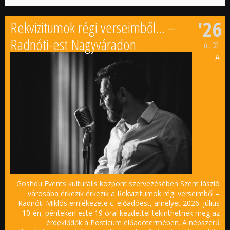
'26
Rekvizitumok régi verseimből… –
Radnóti-est Nagyváradon
júl.
08
A
Goshdu Events kulturális központ szervezésében Szent lászló
városába érkezik érkezik a Rekvizitumok régi verseimből –
Radnóti Miklós emlékezete c. előadóest, amelyet 2026. július
10-én, pénteken este 19 órai kezdettel tekinthetnek meg az
érdeklődők a Posticum előadótermében. A népszerű