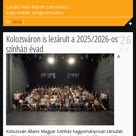
Laczkó Vass Róbert színművész
Szép András zongoraművész
Hírek
'26
Kolozsváron is lezárult a 2025/2026-os
színházi évad
júl.
06
A
Kolozsvári Állami Magyar Színház hagyományosan társulati