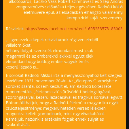
alkotópáros, Laczkó Vass Róbert színművész és Szép András
zongoraművész előadása teljes egészében Radnóti költői
életművére épül, az előadásban elhangzó valamennyi
kompozíció saját szerzemény.
Részletek:
https://www.facebook.com/reel/1695283578188008
„…igen ezek a képek rekvizitumok régi verseimből
vállalom őket
néhány dolgot szeretnék elmondani most csak
magamról és az emberekről akikkel együtt élek
elmondani hogy boldog ember vagyok én és
keserű lázadó is…
E sorokat Radnóti Miklós írta a menyasszonyához kelt szegedi
levelében 1931. november 20-án. Az „életeposz”, amelybe e
sorokat szánta, sosem készült el, ám Radnóti költészete
monumentális „életeposszá” sűrűsödött boldogságával,
szorongásaival, keserű lázadásával és tragikus sorsával együtt.
Bátran állíthatjuk, hogy a Radnóti-életmű a magyar líra egyik
csúcsteljesítménye: megkerülhetetlen verseit lélekben
magunkra kellett gombolnunk, mint egy viharkabátot.
Reméljük, nézőink is érzékelni fogják ennek súlyát és
szakralitását.