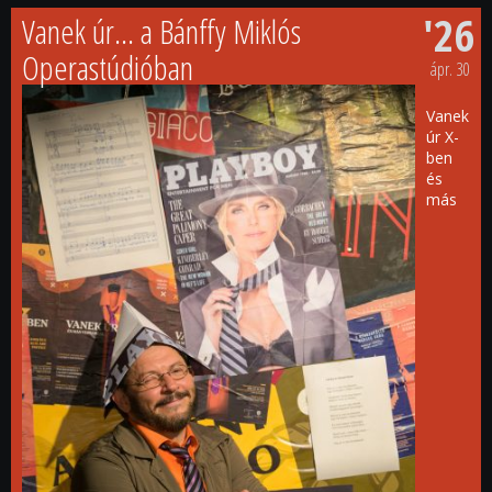
'26
Vanek úr… a Bánffy Miklós
Operastúdióban
ápr.
30
Vanek
úr X-
ben
és
más