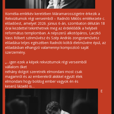
Kornélia-emlékév keretében Máramarosszigetre érkezik a
Rekvizitumok régi verseimből – Radnóti Miklós emlékezete c.
előadóest, amelyet 2026. június 6-án, szombaton délután 18
órai kezdettel tekinthetnek meg az érdeklődők a helybeli
református templomban. A népszerű alkotópáros, Laczkó
Vass Róbert színművész és Szép András zongoraművész
előadása teljes egészében Radnóti költői életművére épül, az
előadásban elhangzó valamennyi kompozíció saját
szerzemény.
„…igen ezek a képek rekvizitumok régi verseimből
vállalom őket
néhány dolgot szeretnék elmondani most csak
magamról és az emberekről akikkel együtt élek
elmondani hogy boldog ember vagyok én és
keserű lázadó is…
E