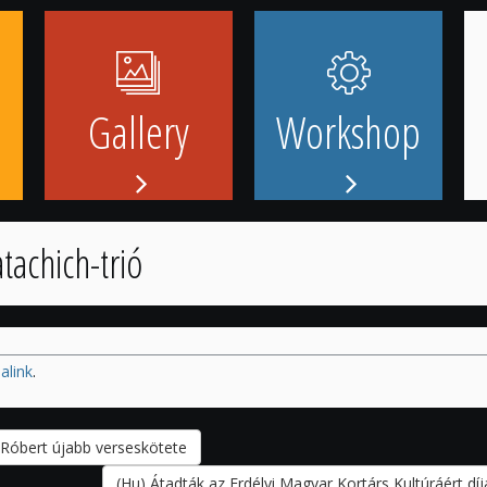
Gallery
Workshop
tachich-trió
alink
.
Róbert újabb verseskötete
(Hu) Átadták az Erdélyi Magyar Kortárs Kultúráért dí