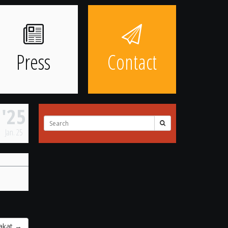
Press
Contact
'25
Search
for:
Jan.
25
jakat
→