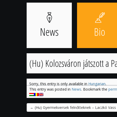
Skip
to
content
News
Bio
(Hu) Kolozsváron játszott a Pa
Sorry, this entry is only available in
Hungarian
.
This entry was posted in
News
. Bookmark the
perm
←
(Hu) Gyermekversek felnőtteknek – Laczkó Vass 