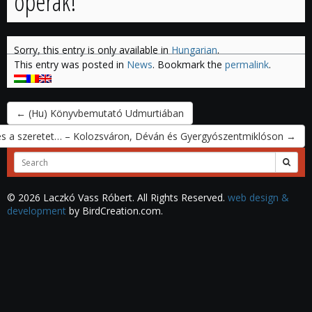
operák!
Sorry, this entry is only available in
Hungarian
.
This entry was posted in
News
. Bookmark the
permalink
.
←
(Hu) Könyvbemutató Udmurtiában
res a szeretet… – Kolozsváron, Déván és Gyergyószentmiklóson
→
Search
for:
© 2026 Laczkó Vass Róbert. All Rights Reserved.
web design &
development
by BirdCreation.com.