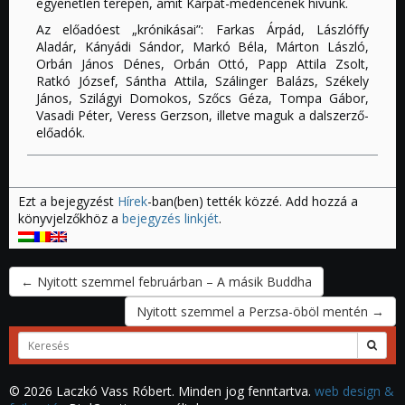
egyenetlen terepén, amit Kárpát-medencének hívunk.
Az előadóest „krónikásai”: Farkas Árpád, Lászlóffy
Aladár, Kányádi Sándor, Markó Béla, Márton László,
Orbán János Dénes, Orbán Ottó, Papp Attila Zsolt,
Ratkó József, Sántha Attila, Szálinger Balázs, Székely
János, Szilágyi Domokos, Szőcs Géza, Tompa Gábor,
Vasadi Péter, Veress Gerzson, illetve maguk a dalszerző-
előadók.
Ezt a bejegyzést
Hírek
-ban(ben) tették közzé. Add hozzá a
könyvjelzőkhöz a
bejegyzés linkjét
.
←
Nyitott szemmel februárban – A másik Buddha
Nyitott szemmel a Perzsa-öböl mentén
→
Keresett
kifejezés
© 2026 Laczkó Vass Róbert. Minden jog fenntartva.
web design &