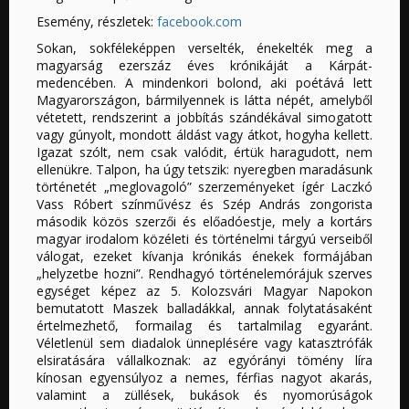
Esemény, részletek:
facebook.com
Sokan, sokféleképpen verselték, énekelték meg a
magyarság ezerszáz éves krónikáját a Kárpát-
medencében. A mindenkori bolond, aki poétává lett
Magyarországon, bármilyennek is látta népét, amelyből
vétetett, rendszerint a jobbítás szándékával simogatott
vagy gúnyolt, mondott áldást vagy átkot, hogyha kellett.
Igazat szólt, nem csak valódit, értük haragudott, nem
ellenükre. Talpon, ha úgy tetszik: nyeregben maradásunk
történetét „meglovagoló” szerzeményeket ígér Laczkó
Vass Róbert színművész és Szép András zongorista
második közös szerzői és előadóestje, mely a kortárs
magyar irodalom közéleti és történelmi tárgyú verseiből
válogat, ezeket kívanja krónikás énekek formájában
„helyzetbe hozni”. Rendhagyó történelemórájuk szerves
egységet képez az 5. Kolozsvári Magyar Napokon
bemutatott Maszek balladákkal, annak folytatásaként
értelmezhető, formailag és tartalmilag egyaránt.
Véletlenül sem diadalok ünneplésére vagy katasztrófák
elsiratására vállalkoznak: az egyórányi tömény líra
kínosan egyensúlyoz a nemes, férfias nagyot akarás,
valamint a züllések, bukások és nyomorúságok