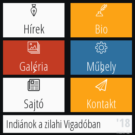
Ugrás
a
tartalomhoz
Hírek
Bio
Galéria
Műhely
Sajtó
Kontakt
'18
Indiánok a zilahi Vigadóban
márc.
02