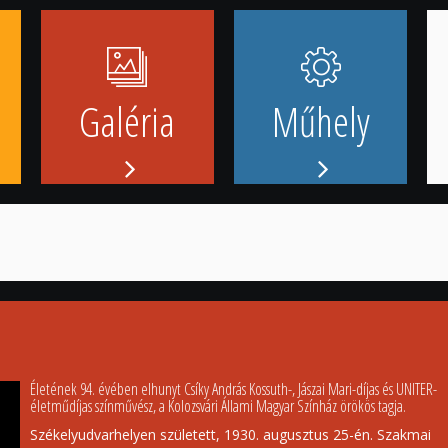
Galéria
Műhely
Életének 94. évében elhunyt Csíky András Kossuth-, Jászai Mari-díjas és UNITER-
életműdíjas színművész, a Kolozsvári Állami Magyar Színház örökös tagja.
Székelyudvarhelyen született, 1930. augusztus 25-én. Szakmai