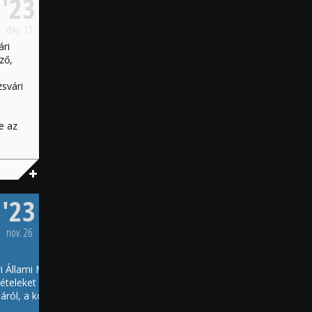
'23
dec.
13
ri
ző,
svári
e az
gatható
104212
'23
nov.
26
 Állami Magyar Színház társulatának igazán sokoldalú
ételeket főz barátainak, kollégáinak és a rászorulóknak.
ról, a konyhaművészet iránti szeretetéről mesél ízesen,