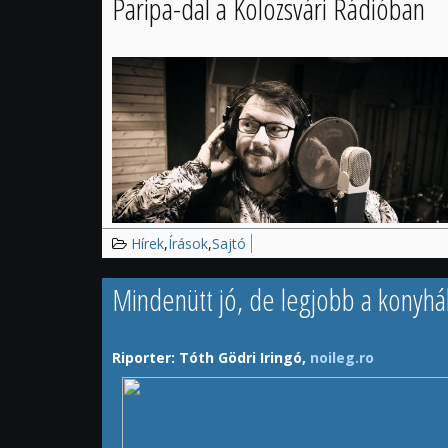
Paripa-dal a Kolozsvári Rádióban
két oldalának összekötésében?
A stúdióbeszélgetés felvétele
Fekete Rita youtube-
Hírek
,
Írások
,
Sajtó
Mindenütt jó, de legjobb a konyhá
Riporter: Tóth Gödri Iringó,
noileg.ro