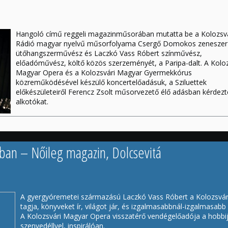
csatornáján
teljes egészében megtekinthető!
Hangoló című reggeli magazinműsorában mutatta be a Kolozsvá
Rádió magyar nyelvű műsorfolyama Csergő Domokos zeneszer
ütőhangszerművész és Laczkó Vass Róbert színművész,
előadóművész, költő közös szerzeményét, a Paripa-dalt. A Koloz
Magyar Opera és a Kolozsvári Magyar Gyermekkórus
közreműködésével készülő koncertelőadásuk, a Sziluettek
előkészületeiről Ferencz Zsolt műsorvezető élő adásban kérdezt
alkotókat.
A Mikulás-napi rádióadás felvétele, benne a Paripa-dallal itt hall
vissza:
https://www.facebook.com/kolozsvariradio/videos/1306008470
ban – Nőileg magazin, Dolcsevitá
A gyergyóremetei származású Laczkó Vass Róbert a Kolozsvári
tagja, könyveket ír, világot jár, és izgalmasabbnál-izgalmasabb 
A Kolozsvári Magyar Opera visszatérő vendégelőadója a hobbijá
szenvedéllyel, inspirálóan.