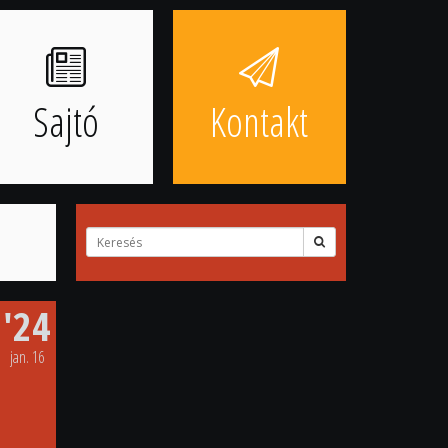
Sajtó
Kontakt
Keresett
kifejezés
'24
jan.
16