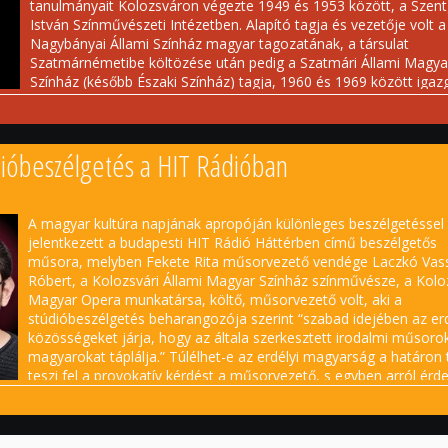
tanulmányait Kolozsváron végezte 1949 és 1953 között, a Szent
István Színművészeti Intézetben. Alapító tagja és vezetője volt a
Nagybányai Állami Színház magyar tagozatának, a társulat
Szatmárnémetibe költözése után pedig a Szatmári Állami Magya
Színház (később Északi Színház) tagja, 1960 és 1969 között igaz
1977-től a Kolozsvári Állami Magyar Színház tagja, örökös tagja.
Később a Szatmárnémeti Északi Színház Harag György Társulata
örökös tagjává avatta.
ióbeszélgetés a HIT Rádióban
A 20. század második felének egyik legmarkánsabb erdélyi magy
színészegyénisége. 1990 után a kolozsvári magyar nyelvű
színészképzés egyik újraindítója, éveken át a Babeș–Bolyai
A magyar kultúra napjának apropóján különleges beszélgetéssel
lékezetes alakításai között az egyetemes drámairodalom nagy
jelentkezett a budapesti HIT Rádió Háttérben című beszélgetős
ődik például John Osborne
Dühöngő ifjúságá
nak első romániai bemutat
műsora, melyben Fekete Rita műsorvezető vendége Laczkó Vas
 filmekben egyaránt láthatjuk, többek között a Liviu Ciulei
Róbert, a Kolozsvári Állami Magyar Színház színművésze, a Kolo
zban, amely az 1965-ös cannes-i filmfesztiválon az egyik legjobb alk
Magyar Opera munkatársa, költő, műsorvezető volt, aki a
n fokozatosan visszavonult, 2008 óta nem vállalt fellépéseket.
stúdióbeszélgetés beharangozója szerint “szabad idejében az erd
ság napilap hasábjain Laczkó Vass Róbert színművész, Csíky András
közösségeket járja, hogy az általa szerkesztett irodalmi műsoro
ű, Csíky Andrásnak ajánlott versével búcsúzik.
magyarokat táplálja.” Túlélhet-e az erdélyi magyarság a határon t
teszi fel a provokatív kérdést a műsorvezető, s egyben arról érde
hogyan látják az erdélyi magyarok Budapestet és az anyaország
beszélgetésben szó esik a kolozsvári színházi életről, a hitről, min
zéleti kérdések a színpadon, illetve milyen szerepe van a kultúrának a