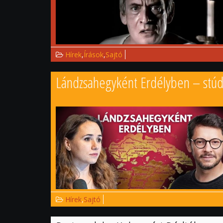
Hírek
,
Írások
,
Sajtó
Lándzsahegyként Erdélyben – stúd
Tudományegyetem Színházi Tanszékének tanára. Em
szerepeinek egész sorát találjuk. Az ő nevéhez fűz
(Jimmy Porter). Jelentős alakításait román és magyar
rendezte
Akasztottak erdeje
című kétrészes filmepos
bizonyult. A kétezres évek második felétől kezdődőe
Mindörökké jelenidőben címmel a kolozsvári Szabad
tanítványa egy korábbi írásával és Metamorfosis cím
Hírek
,
Sajtó
megtartó erőről, és arról: hogyan jelennek meg a kö