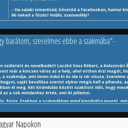
– Ha valaki ismerősöd, követőd a Facebookon, hamar ki
Mi neked a főzés? Hobbi, szenvedély?
agy barátom, szerelmes ebbe a szakmába”-
b a konyhában. A gasztronómia, magyarán a főzés és az étkezés kultú
mindig is összekovácsolója volt a közösségeknek. A tűzhely ősidők 
hanem az étkezést és a főzést is. Másfelől a társas étkezésnek vagy a
volna én is belopni az életembe: ezért járok időnként közösségi konyh
ndolom, hogy ez egy szép gesztus is azok felé, akiknek nem adatik 
 született és nevelkedett Laczkó Vass Róbert, a Kolozsvári 
ost már a kincses város az a hely, ahol otthon érzi magát, h
, a szakmája, ami innen indul ki és ide is tér vissza. Szerelme 
agyni, saját bevallása szerint olykor mégis kell a pihenés, a
lestem el. Láttam nagyanyámat főzni, láttam édesanyámat főzni. Késő
kban él meg. Két kirándulás között szakított időt, hogy mesé
 ezért megpróbáltam rekonstruálni az ízeiket. Ebből a diákkori
d az a sok mindenhez értés, ami őt jellemzi.
ztronómia iránt, amit ma is érzek. Sokan vannak, akiknek ez napi rut
 a napi rutinból.
A főzés nagyon kreatív történet, sokfélét lehet alkot
ádiós, fotós. Ezekben a szakmákban mind kipróbálta magát, mé
 praktikákkal kísérletezni.
Ha másokra is főzöl, hamar kiderül, hogy a
eskörű az érdeklődési köre?
zépérzékünkre. Egy jól elkészített fogás a szemnek is kívánatos, nem c
t az ember, mert annak, amiben kipróbálja magát, a rengeteg hobbi,
leknél is!
, inkább a kíváncsisághoz van köze, nem pedig a profizmushoz. Leír
 Magyar Napokon
– Sokat utazol is. Az utazásaid mennyire hatnak a
m rajta, hogy ez mit is jelent, mert ugyan ír és publikál az ember