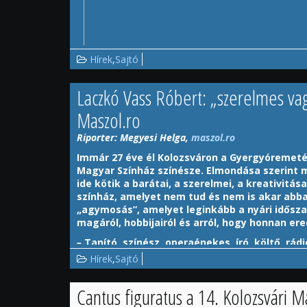
Hírek
,
Sajtó
Laczkó Vass Róbert: „szerelmes v
– Tamásit parafrazálva: mindenütt jó, de legjob
azt mutatja, hogy a táplálkozás megszervezése 
Maszol.ro
csak a melegedést, valamint az otthont jelenti, 
főzésnek is komoly kultúrája van. Ezt szerettem 
Riporter: Megyesi Helga,
maszol.ro
– amit a társaság miatt nagyon szeretek. Úgy go
Immár 27 éve él Kolozsváron a Gyergyóremetén
tisztességes napi étkezés lehetősége.
Magyar Színház színésze. Elmondása szerint m
– Hogyan tanultál meg főzni?
ide kötik a barátai, a szerelmei, a kreativitása
színház, amelyet nem tud és nem is akar abbah
– Az alapvető műveleteket a családi konyhából 
„agymosás”, amelyet leginkább a nyári idősza
diákfejjel rákényszerültem, hogy magamra főzzek,
magáról, hobbijairól és arról, hogy honnan ere
konyhabűvészkedésből származik a szeretet a gas
engem azonban a főzés megnyugtat, és kikapcsol
–
Tanító, színész, operaénekes, író, költő, r
recepteket fejleszteni, majd újragondolni őket, új
honnan eredeztethető vissza, hogy ilyen szél
Hírek
,
Sajtó
van esztétikája, mivel az ételek tálalása hat a s
– Szinte röstellnivaló kimondani, mi „minden” lehe
szájnak, és ez elsődleges szempont a szerény éte
számtalan érdekesség, amit az évek során összerak
Cantus figuratus a 14. Kolozsvári
rólam, hogy „közíró” vagyok, én pedig elgondolkodta