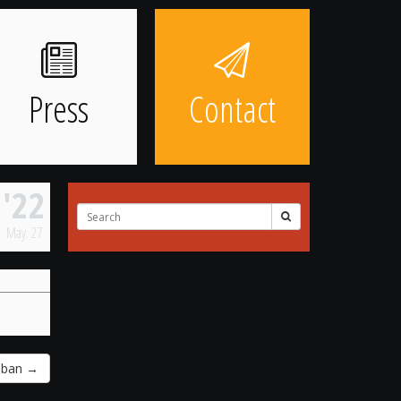
Press
Contact
'22
Search
for:
May.
27
tában
→