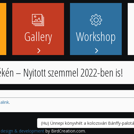
Gallery
Workshop
ékén – Nyitott szemmel 2022-ben is!
alink
.
(Hu) Ünnepi könyvhét a kolozsvári Bánffy-palo
 design & development
by BirdCreation.com.