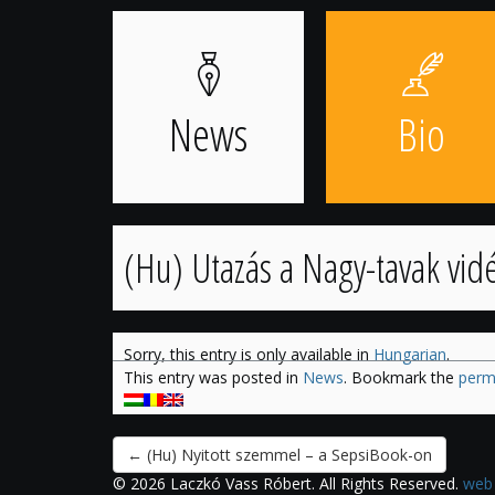
Skip
to
content
News
Bio
(Hu) Utazás a Nagy-tavak vid
Sorry, this entry is only available in
Hungarian
.
This entry was posted in
News
. Bookmark the
perm
←
(Hu) Nyitott szemmel – a SepsiBook-on
© 2026 Laczkó Vass Róbert. All Rights Reserved.
web