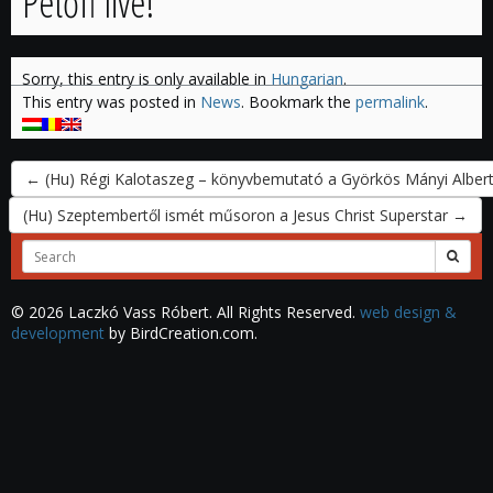
Petőfi live!
Sorry, this entry is only available in
Hungarian
.
This entry was posted in
News
. Bookmark the
permalink
.
←
(Hu) Régi Kalotaszeg – könyvbemutató a Györkös Mányi Alber
(Hu) Szeptembertől ismét műsoron a Jesus Christ Superstar
→
Search
for:
© 2026 Laczkó Vass Róbert. All Rights Reserved.
web design &
development
by BirdCreation.com.