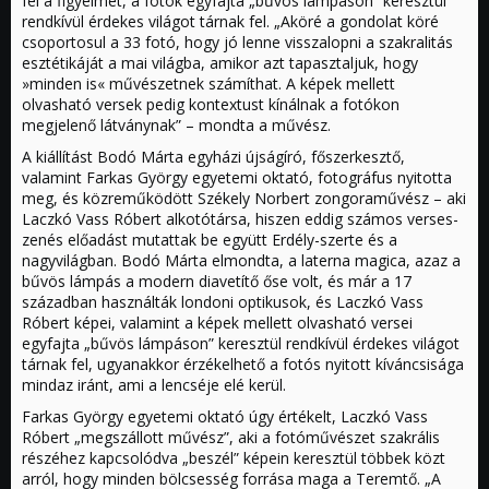
fel a figyelmet, a fotók egyfajta „bűvös lámpáson” keresztül
rendkívül érdekes világot tárnak fel. „Aköré a gondolat köré
csoportosul a 33 fotó, hogy jó lenne visszalopni a szakralitás
esztétikáját a mai világba, amikor azt tapasztaljuk, hogy
»minden is« művészetnek számíthat. A képek mellett
olvasható versek pedig kontextust kínálnak a fotókon
megjelenő látványnak” – mondta a művész.
A kiállítást Bodó Márta egyházi újságíró, főszerkesztő,
valamint Farkas György egyetemi oktató, fotográfus nyitotta
meg, és közreműködött Székely Norbert zongoraművész – aki
Laczkó Vass Róbert alkotótársa, hiszen eddig számos verses-
zenés előadást mutattak be együtt Erdély-szerte és a
nagyvilágban. Bodó Márta elmondta, a laterna magica, azaz a
bűvös lámpás a modern diavetítő őse volt, és már a 17
században használták londoni optikusok, és Laczkó Vass
Róbert képei, valamint a képek mellett olvasható versei
egyfajta „bűvös lámpáson” keresztül rendkívül érdekes világot
tárnak fel, ugyanakkor érzékelhető a fotós nyitott kíváncsisága
mindaz iránt, ami a lencséje elé kerül.
Farkas György egyetemi oktató úgy értékelt, Laczkó Vass
Róbert „megszállott művész”, aki a fotóművészet szakrális
részéhez kapcsolódva „beszél” képein keresztül többek közt
arról, hogy minden bölcsesség forrása maga a Teremtő. „A