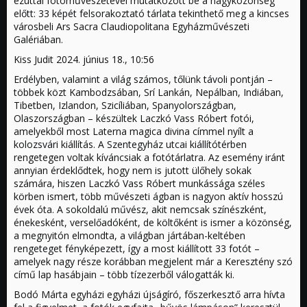
ezúttal fotóművészetével mutatkozott be a nagyközönség
előtt: 33 képét felsorakoztató tárlata tekinthető meg a kincses
városbeli Ars Sacra Claudiopolitana Egyházművészeti
Galériában.
Kiss Judit 2024. június 18., 10:56
Erdélyben, valamint a világ számos, tőlünk távoli pontján –
többek közt Kambodzsában, Srí Lankán, Nepálban, Indiában,
Tibetben, Izlandon, Szicíliában, Spanyolországban,
Olaszországban – készültek Laczkó Vass Róbert fotói,
amelyekből most Laterna magica divina címmel nyílt a
kolozsvári kiállítás. A Szentegyház utcai kiállítótérben
rengetegen voltak kíváncsiak a fotótárlatra. Az esemény iránt
annyian érdeklődtek, hogy nem is jutott ülőhely sokak
számára, hiszen Laczkó Vass Róbert munkássága széles
körben ismert, több művészeti ágban is nagyon aktív hosszú
évek óta. A sokoldalú művész, akit nemcsak színészként,
énekesként, verselőadóként, de költőként is ismer a közönség,
a megnyitón elmondta, a világban jártában-keltében
rengeteget fényképezett, így a most kiállított 33 fotót –
amelyek nagy része korábban megjelent már a Keresztény szó
című lap hasábjain – több tízezerből válogatták ki.
Bodó Márta egyházi egyházi újságíró, főszerkesztő arra hívta