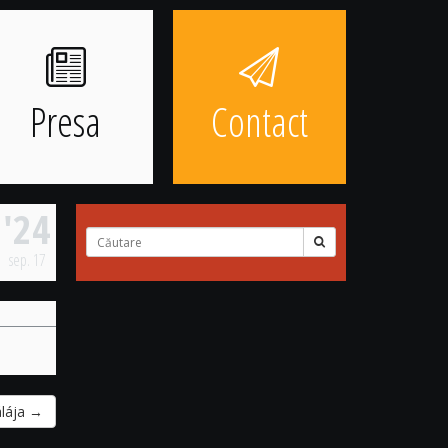
Presa
Contact
'24
Cuvinte
căutate:
sep.
17
álája
→