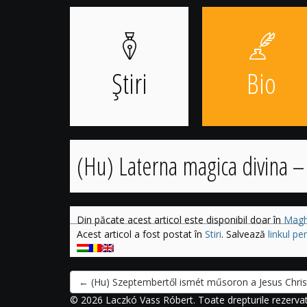
Sari
la
conținut
Știri
Bio
(Hu) Laterna magica divina –
Din păcate acest articol este disponibil doar în
Magh
Acest articol a fost postat în
Stiri
. Salvează
linkul p
←
(Hu) Szeptembertől ismét műsoron a Jesus Chris
© 2026 Laczkó Vass Róbert. Toate drepturile rezerva