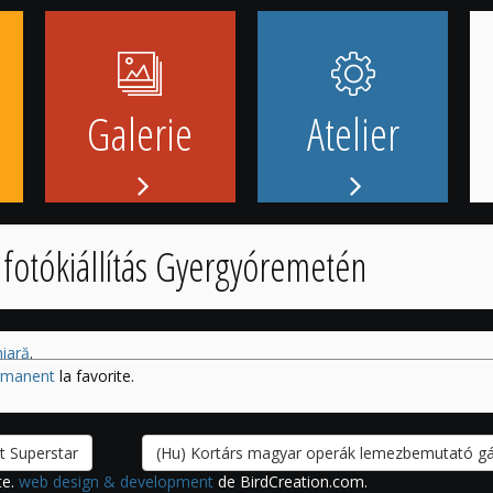
Galerie
Atelier
 fotókiállítás Gyergyóremetén
iară
.
ermanent
la favorite.
t Superstar
(Hu) Kortárs magyar operák lemezbemutató g
te.
web design & development
de BirdCreation.com.